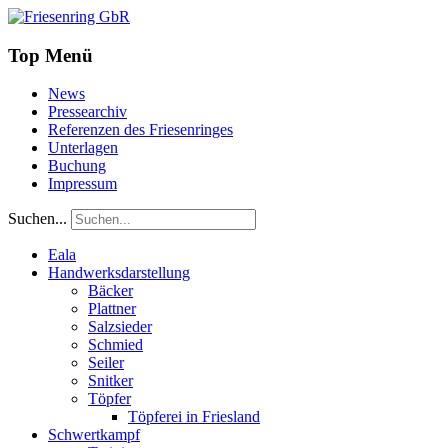
Top Menü
News
Pressearchiv
Referenzen des Friesenringes
Unterlagen
Buchung
Impressum
Suchen...
Eala
Handwerksdarstellung
Bäcker
Plattner
Salzsieder
Schmied
Seiler
Snitker
Töpfer
Töpferei in Friesland
Schwertkampf