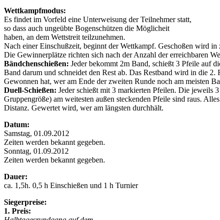
Wettkampfmodus:
Es findet im Vorfeld eine Unterweisung der Teilnehmer statt,
so dass auch ungeübte Bogenschützen die Möglicheit
haben, an dem Wettstreit teilzunehmen.
Nach einer Einschußzeit, beginnt der Wettkampf. Geschoßen wird in 
Die Gewinnerplätze richten sich nach der Anzahl der erreichbaren W
Bändchenschießen:
Jeder bekommt 2m Band, schießt 3 Pfeile auf die
Band darum und schneidet den Rest ab. Das Restband wird in die 2
Gewonnen hat, wer am Ende der zweiten Runde noch am meisten Ba
Duell-Schießen:
Jeder schießt mit 3 markierten Pfeilen. Die jeweils 
Gruppengröße) am weitesten außen steckenden Pfeile sind raus. Alles
Distanz. Gewertet wird, wer am längsten durchhält.
Datum:
Samstag, 01.09.2012
Zeiten werden bekannt gegeben.
Sonntag, 01.09.2012
Zeiten werden bekannt gegeben.
Dauer:
ca. 1,5h. 0,5 h Einschießen und 1 h Turnier
Siegerpreise:
1. Preis:
Halbtagesrundgang auf dem