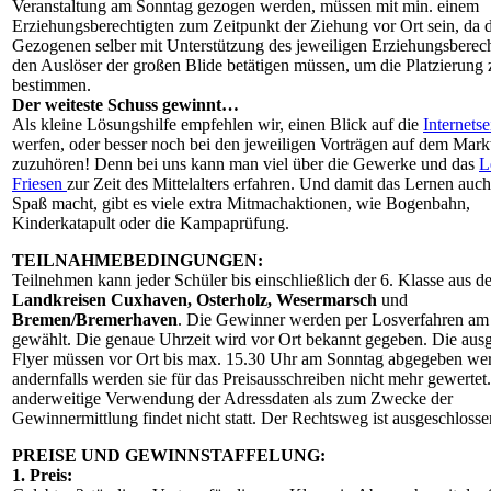
Veranstaltung am Sonntag gezogen werden, müssen mit min. einem
Erziehungsberechtigten zum Zeitpunkt der Ziehung vor Ort sein, da d
Gezogenen selber mit Unterstützung des jeweiligen Erziehungsberech
den Auslöser der großen Blide betätigen müssen, um die Platzierung 
bestimmen.
Der weiteste Schuss gewinnt…
Als kleine Lösungshilfe empfehlen wir, einen Blick auf die
Internetse
werfen, oder besser noch bei den jeweiligen Vorträgen auf dem Mark
zuzuhören! Denn bei uns kann man viel über die Gewerke und das
L
Friesen
zur Zeit des Mittelalters erfahren. Und damit das Lernen auch
Spaß macht, gibt es viele extra Mitmachaktionen, wie Bogenbahn,
Kinderkatapult oder die Kampaprüfung.
TEILNAHMEBEDINGUNGEN:
Teilnehmen kann jeder Schüler bis einschließlich der 6. Klasse aus d
Landkreisen Cuxhaven, Osterholz, Wesermarsch
und
Bremen/Bremerhaven
. Die Gewinner werden per Losverfahren am
gewählt. Die genaue Uhrzeit wird vor Ort bekannt gegeben. Die ausg
Flyer müssen vor Ort bis max. 15.30 Uhr am Sonntag abgegeben we
andernfalls werden sie für das Preisausschreiben nicht mehr gewertet
anderweitige Verwendung der Adressdaten als zum Zwecke der
Gewinnermittlung findet nicht statt. Der Rechtsweg ist ausgeschlosse
PREISE UND GEWINNSTAFFELUNG:
1. Preis: