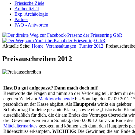
Friesische Ziele
Authentizität
Exp. Archäologie
Partner
FAQ - Antworten
Aktuelle Seite:
Home
Veranstaltungen
Turnier 2012
Preisauschreib
Preisauschreiben 2012
Hast Du gut aufgepasst? Dann mach doch mit!
Beantworte die Fragen und nimm an der Verlosung teil, indem du de
eigenen Zettel am
Marktwochenende
bis Sonntag, den 02.09.2012 1
persönlich an der Kasse abgibst. Als
Hauptpreis
winkt ein gelebter
Schulvortrag für deine gesamte Klasse, sowie eine „historische Klein
ausschließlich für dich, die dir am Endes des Vortrages überreicht wi
drei Gewinner werden am Sonntag, den 02.09.12 kurz vor Ende des
Mittelaltermarktes
gezogen und können sich dann den Hauptpreis per
Blidenschuss erkämpfen.
WICHTIG:
Die Gewinner, die am Ende d