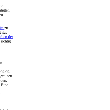
ie
tigten
zu
ite
zu
t gut
eben der
 richtig
en
 04.09.
efüllten
rden,
. Eine
n.