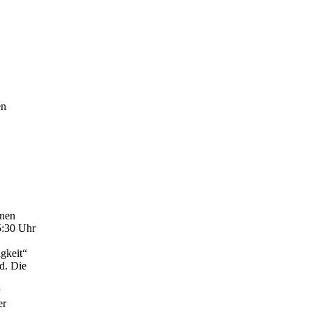
en
inen
5:30 Uhr
igkeit“
rd. Die
er