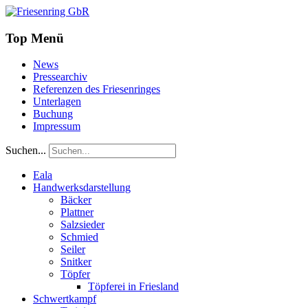
Top Menü
News
Pressearchiv
Referenzen des Friesenringes
Unterlagen
Buchung
Impressum
Suchen...
Eala
Handwerksdarstellung
Bäcker
Plattner
Salzsieder
Schmied
Seiler
Snitker
Töpfer
Töpferei in Friesland
Schwertkampf